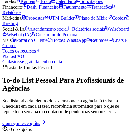
Tarefas
Kanban
To-do
Calendário
Solicitações
Financeiro
Dash. Financeiro
Faturamento
Transações
Relatórios
Marketing
Propostas
UTM Builder
Plano de Mídia
Copies
Briefing
Social & IA
Agendamento social
Relatórios sociais
Wiseboard
Wisebot (IA)
Construtor de Persona
Mais
Portal do Cliente
Botões WhatsApp
Reuniões
Chats e
Grupos
Todos os recursos
Planos
FAQ
Cadastre-se grátis
Já tenho conta
Lista de Tarefas Pessoal
To-do List Pessoal Para
Profissionais de
Agências
Sua lista privada, dentro do sistema onde a agência já trabalha.
Checklist em cada afazer, recorrência automática para o que se
repete toda semana e o contador de pendências sempre à vista.
Começar teste grátis
30 dias grátis