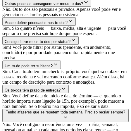
Outras pessoas conseguem ver meus to-dos?
Não. Os to-dos são pessoais e privados. Apenas você pode ver e
gerenciar suas tarefas pessoais no sistema.
Posso definir prioridades nos to-dos?
Sim. São quatro níveis — baixa, média, alta e urgente — para você
separar o que precisa sair hoje do que pode esperar.
Consigo filtrar meus to-dos por status?
Sim! Você pode filtrar por status (pendente, em andamento,
concluído) e por prioridade para encontrar rapidamente o que
precisa.
Um to-do pode ter subitens?
Sim. Cada to-do tem um checklist próprio: você quebra o afazer em
passos, reordena e vai marcando conforme avança. Além disso, há
um campo de descrição para contexto e anotações.
Os to-dos têm prazo de entrega?
Sim. Você define data de início e data de término — e, quando o
horário importa (uma ligação às 15h, por exemplo), pode marcar a
hora também. Se o horário não importa, é só deixar a data.
Tenho afazeres que se repetem toda semana. Preciso recriar sempre?
Não. Você configura a recorrência uma vez — diária, semanal,
mensal ou anual, e a cada quantos períodos ela se repete — e o