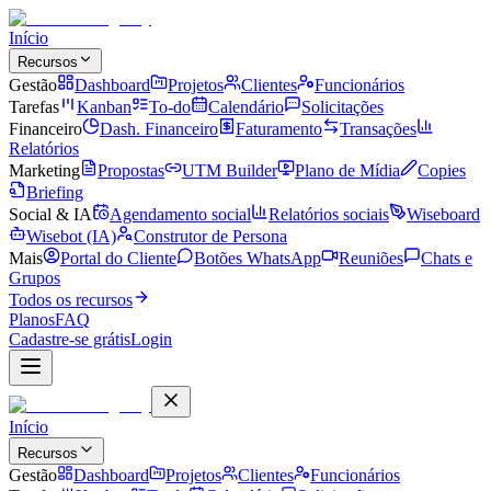
Início
Recursos
Gestão
Dashboard
Projetos
Clientes
Funcionários
Tarefas
Kanban
To-do
Calendário
Solicitações
Financeiro
Dash. Financeiro
Faturamento
Transações
Relatórios
Marketing
Propostas
UTM Builder
Plano de Mídia
Copies
Briefing
Social & IA
Agendamento social
Relatórios sociais
Wiseboard
Wisebot (IA)
Construtor de Persona
Mais
Portal do Cliente
Botões WhatsApp
Reuniões
Chats e
Grupos
Todos os recursos
Planos
FAQ
Cadastre-se grátis
Login
Início
Recursos
Gestão
Dashboard
Projetos
Clientes
Funcionários