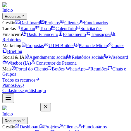
Início
Recursos
Gestão
Dashboard
Projetos
Clientes
Funcionários
Tarefas
Kanban
To-do
Calendário
Solicitações
Financeiro
Dash. Financeiro
Faturamento
Transações
Relatórios
Marketing
Propostas
UTM Builder
Plano de Mídia
Copies
Briefing
Social & IA
Agendamento social
Relatórios sociais
Wiseboard
Wisebot (IA)
Construtor de Persona
Mais
Portal do Cliente
Botões WhatsApp
Reuniões
Chats e
Grupos
Todos os recursos
Planos
FAQ
Cadastre-se grátis
Login
Início
Recursos
Gestão
Dashboard
Projetos
Clientes
Funcionários