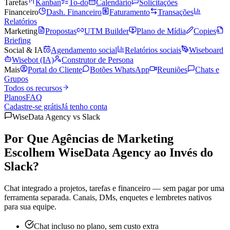
Tarefas
Kanban
To-do
Calendário
Solicitações
Financeiro
Dash. Financeiro
Faturamento
Transações
Relatórios
Marketing
Propostas
UTM Builder
Plano de Mídia
Copies
Briefing
Social & IA
Agendamento social
Relatórios sociais
Wiseboard
Wisebot (IA)
Construtor de Persona
Mais
Portal do Cliente
Botões WhatsApp
Reuniões
Chats e
Grupos
Todos os recursos
Planos
FAQ
Cadastre-se grátis
Já tenho conta
WiseData Agency vs Slack
Por Que Agências de Marketing
Escolhem
WiseData Agency
ao Invés do
Slack?
Chat integrado a projetos, tarefas e financeiro — sem pagar por uma
ferramenta separada. Canais, DMs, enquetes e lembretes nativos
para sua equipe.
Chat incluso no plano, sem custo extra