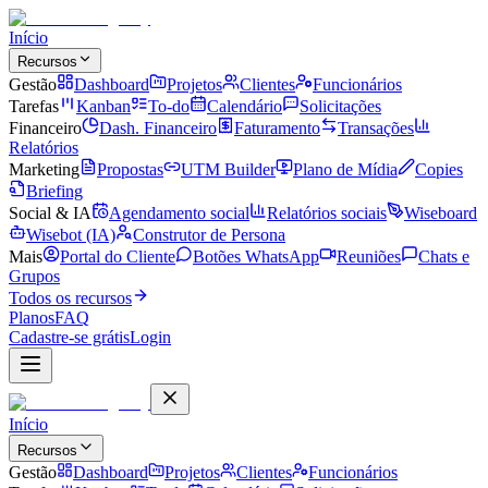
Início
Recursos
Gestão
Dashboard
Projetos
Clientes
Funcionários
Tarefas
Kanban
To-do
Calendário
Solicitações
Financeiro
Dash. Financeiro
Faturamento
Transações
Relatórios
Marketing
Propostas
UTM Builder
Plano de Mídia
Copies
Briefing
Social & IA
Agendamento social
Relatórios sociais
Wiseboard
Wisebot (IA)
Construtor de Persona
Mais
Portal do Cliente
Botões WhatsApp
Reuniões
Chats e
Grupos
Todos os recursos
Planos
FAQ
Cadastre-se grátis
Login
Início
Recursos
Gestão
Dashboard
Projetos
Clientes
Funcionários