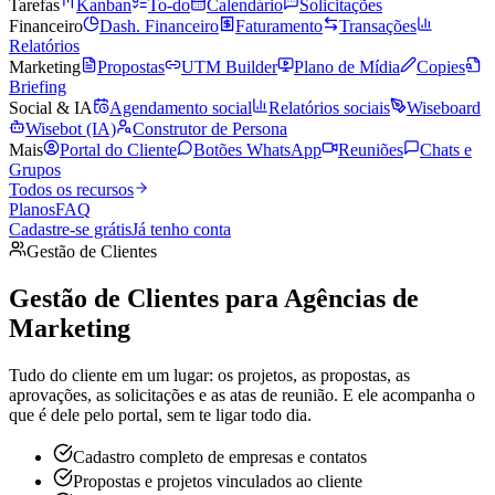
Tarefas
Kanban
To-do
Calendário
Solicitações
Financeiro
Dash. Financeiro
Faturamento
Transações
Relatórios
Marketing
Propostas
UTM Builder
Plano de Mídia
Copies
Briefing
Social & IA
Agendamento social
Relatórios sociais
Wiseboard
Wisebot (IA)
Construtor de Persona
Mais
Portal do Cliente
Botões WhatsApp
Reuniões
Chats e
Grupos
Todos os recursos
Planos
FAQ
Cadastre-se grátis
Já tenho conta
Gestão de Clientes
Gestão de Clientes para
Agências de
Marketing
Tudo do cliente em um lugar: os projetos, as propostas, as
aprovações, as solicitações e as atas de reunião. E ele acompanha o
que é dele pelo portal, sem te ligar todo dia.
Cadastro completo de empresas e contatos
Propostas e projetos vinculados ao cliente