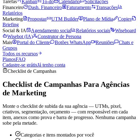
Tarefas
Kanban
To-do
Calendário
Solicitações
Financeiro
Dash. Financeiro
Faturamento
Transações
Relatórios
Marketing
Propostas
UTM Builder
Plano de Mídia
Copies
Briefing
Social & IA
Agendamento social
Relatórios sociais
Wiseboard
Wisebot (IA)
Construtor de Persona
Mais
Portal do Cliente
Botões WhatsApp
Reuniões
Chats e
Grupos
Todos os recursos
Planos
FAQ
Cadastre-se grátis
Já tenho conta
Checklist de Campanhas
Checklist de Campanhas Para
Agências
de Marketing
Monte o checklist de subida da sua agência — UTMs, pixel,
criativos, segmentação, orçamento — com responsável em cada
item, anexos como prova e barra de progresso. Nenhuma campanha
sobe pela metade.
Categorias e itens montados por você