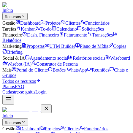
Início
Recursos
Gestão
Dashboard
Projetos
Clientes
Funcionários
Tarefas
Kanban
To-do
Calendário
Solicitações
Financeiro
Dash. Financeiro
Faturamento
Transações
Relatórios
Marketing
Propostas
UTM Builder
Plano de Mídia
Copies
Briefing
Social & IA
Agendamento social
Relatórios sociais
Wiseboard
Wisebot (IA)
Construtor de Persona
Mais
Portal do Cliente
Botões WhatsApp
Reuniões
Chats e
Grupos
Todos os recursos
Planos
FAQ
Cadastre-se grátis
Login
Início
Recursos
Gestão
Dashboard
Projetos
Clientes
Funcionários