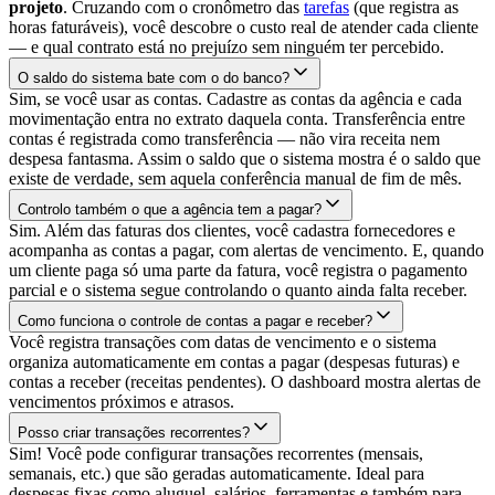
projeto
. Cruzando com o cronômetro das
tarefas
(que registra as
horas faturáveis), você descobre o custo real de atender cada cliente
— e qual contrato está no prejuízo sem ninguém ter percebido.
O saldo do sistema bate com o do banco?
Sim, se você usar as contas. Cadastre as contas da agência e cada
movimentação entra no extrato daquela conta. Transferência entre
contas é registrada como transferência — não vira receita nem
despesa fantasma. Assim o saldo que o sistema mostra é o saldo que
existe de verdade, sem aquela conferência manual de fim de mês.
Controlo também o que a agência tem a pagar?
Sim. Além das faturas dos clientes, você cadastra fornecedores e
acompanha as contas a pagar, com alertas de vencimento. E, quando
um cliente paga só uma parte da fatura, você registra o pagamento
parcial e o sistema segue controlando o quanto ainda falta receber.
Como funciona o controle de contas a pagar e receber?
Você registra transações com datas de vencimento e o sistema
organiza automaticamente em contas a pagar (despesas futuras) e
contas a receber (receitas pendentes). O dashboard mostra alertas de
vencimentos próximos e atrasos.
Posso criar transações recorrentes?
Sim! Você pode configurar transações recorrentes (mensais,
semanais, etc.) que são geradas automaticamente. Ideal para
despesas fixas como aluguel, salários, ferramentas e também para