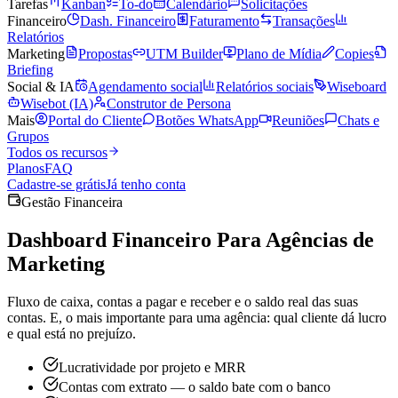
Tarefas
Kanban
To-do
Calendário
Solicitações
Financeiro
Dash. Financeiro
Faturamento
Transações
Relatórios
Marketing
Propostas
UTM Builder
Plano de Mídia
Copies
Briefing
Social & IA
Agendamento social
Relatórios sociais
Wiseboard
Wisebot (IA)
Construtor de Persona
Mais
Portal do Cliente
Botões WhatsApp
Reuniões
Chats e
Grupos
Todos os recursos
Planos
FAQ
Cadastre-se grátis
Já tenho conta
Gestão Financeira
Dashboard Financeiro Para
Agências de
Marketing
Fluxo de caixa, contas a pagar e receber e o saldo real das suas
contas. E, o mais importante para uma agência: qual cliente dá lucro
e qual está no prejuízo.
Lucratividade por projeto e MRR
Contas com extrato — o saldo bate com o banco