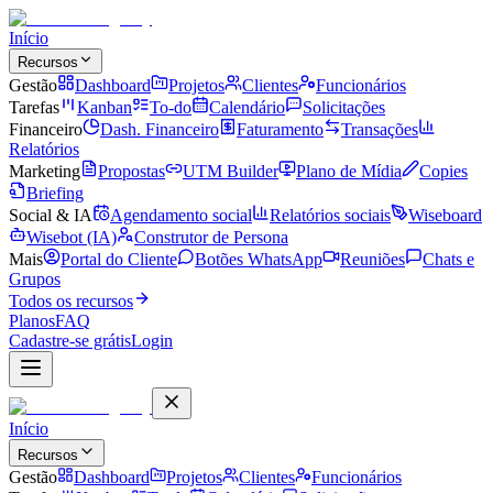
Início
Recursos
Gestão
Dashboard
Projetos
Clientes
Funcionários
Tarefas
Kanban
To-do
Calendário
Solicitações
Financeiro
Dash. Financeiro
Faturamento
Transações
Relatórios
Marketing
Propostas
UTM Builder
Plano de Mídia
Copies
Briefing
Social & IA
Agendamento social
Relatórios sociais
Wiseboard
Wisebot (IA)
Construtor de Persona
Mais
Portal do Cliente
Botões WhatsApp
Reuniões
Chats e
Grupos
Todos os recursos
Planos
FAQ
Cadastre-se grátis
Login
Início
Recursos
Gestão
Dashboard
Projetos
Clientes
Funcionários