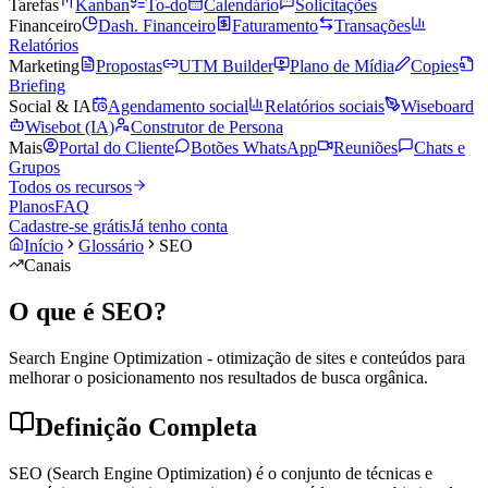
Tarefas
Kanban
To-do
Calendário
Solicitações
Financeiro
Dash. Financeiro
Faturamento
Transações
Relatórios
Marketing
Propostas
UTM Builder
Plano de Mídia
Copies
Briefing
Social & IA
Agendamento social
Relatórios sociais
Wiseboard
Wisebot (IA)
Construtor de Persona
Mais
Portal do Cliente
Botões WhatsApp
Reuniões
Chats e
Grupos
Todos os recursos
Planos
FAQ
Cadastre-se grátis
Já tenho conta
Início
Glossário
SEO
Canais
O que é
SEO
?
Search Engine Optimization - otimização de sites e conteúdos para
melhorar o posicionamento nos resultados de busca orgânica.
Definição Completa
SEO (Search Engine Optimization) é o conjunto de técnicas e