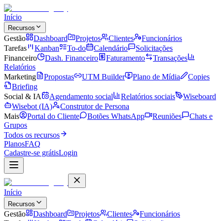
Início
Recursos
Gestão
Dashboard
Projetos
Clientes
Funcionários
Tarefas
Kanban
To-do
Calendário
Solicitações
Financeiro
Dash. Financeiro
Faturamento
Transações
Relatórios
Marketing
Propostas
UTM Builder
Plano de Mídia
Copies
Briefing
Social & IA
Agendamento social
Relatórios sociais
Wiseboard
Wisebot (IA)
Construtor de Persona
Mais
Portal do Cliente
Botões WhatsApp
Reuniões
Chats e
Grupos
Todos os recursos
Planos
FAQ
Cadastre-se grátis
Login
Início
Recursos
Gestão
Dashboard
Projetos
Clientes
Funcionários